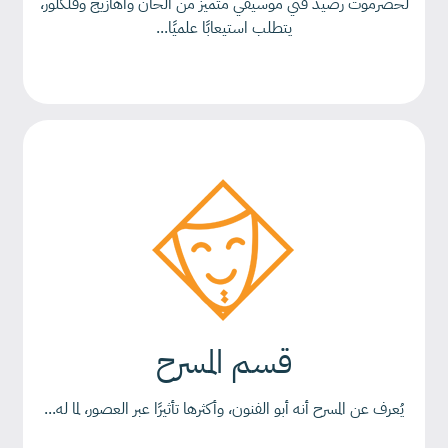
لحضرموت رصيد فني موسيقي متميز من ألحان وأهازيج وفلكلور،
يتطلب استيعابًا علميًا...
قسم المسرح
يُعرف عن المسرح أنه أبو الفنون، وأكثرها تأثيرًا عبر العصور، لما له...