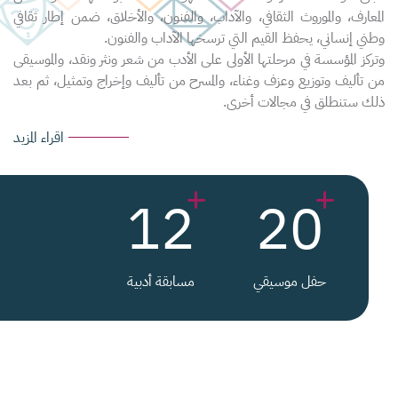
المعارف، والموروث الثقافي، والآداب، والفنون، والأخلاق، ضمن إطار ثقافي
وطني إنساني، يحفظ القيم التي ترسخها الآداب والفنون.
وتركز المؤسسة في مرحلتها الأولى على الأدب من شعر ونثر ونقد، والموسيقى
من تأليف وتوزيع وعزف وغناء، والمسرح من تأليف وإخراج وتمثيل، ثم بعد
ذلك ستنطلق في مجالات أخرى.
اقراء المزيد
12
20
حفل موسيقي
مسابقة أدبية