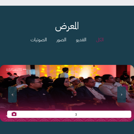
المعرض
الكل
الفديو
الصور
الصوتيات
›
‹
خطر غصن القنا