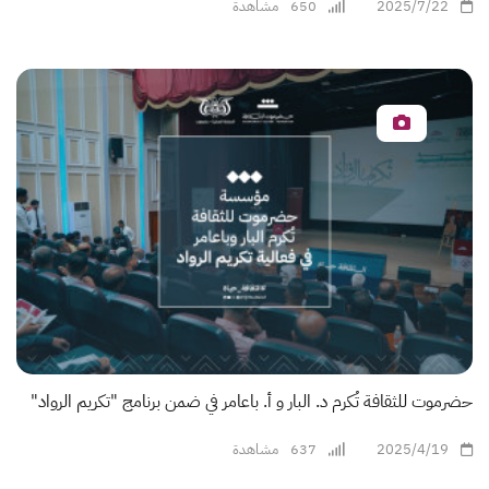
2025/7/22
650
مشاهدة
حضرموت للثقافة تُكرم د. البار و أ. باعامر في ضمن برنامج "تكريم الرواد"
2025/4/19
637
مشاهدة