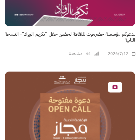
تدعوكم مؤسسة حضرموت للثقافة لحضور حفل “تكريم الرواد”- النسخة
الثانية
2026/7/12
44
مشاهدة