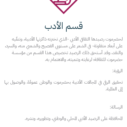
قسم الأدب
لحضرموت رصيدها الثقافي الأدبي -الذي تختزنه ذاكرتها الأدبية، وتنمِّيه
على أبعاد متفاوتة- في الشعر على مستويي الفصيح والشعبي منه، والسرد،
والنقد، وقد أستحق ذلك الرصيد تخصيص هذا القسم من مؤسسة
حضرموت للثقافة؛ لرعايته وتنميته، والاهتمام به.
الرؤية:
تحقيق الرقي في المجالات الأدبية بحضرموت والوطن عمومًا، والوصول بها
إلى العالمية.
الرسالة:
المحافظة على الرصيد الأدبي المحلي والوطني، وتطويره، ونشره.