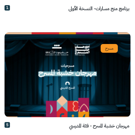
1
برنامج منح مسارات- النسخة الأولى
مسرح
5
مهرجان خشبة المسرح - فئة المدرسي